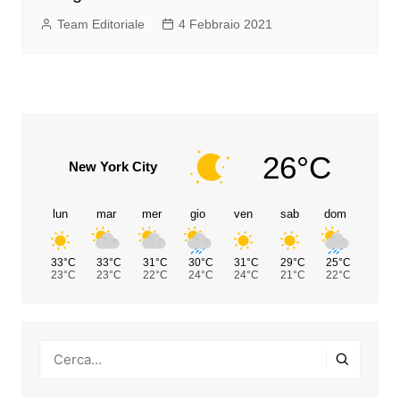
Team Editoriale
4 Febbraio 2021
26°C
New York City
lun
mar
mer
gio
ven
sab
dom
33°C
33°C
31°C
30°C
31°C
29°C
25°C
23°C
23°C
22°C
24°C
24°C
21°C
22°C