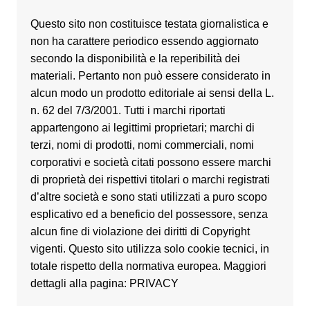
Questo sito non costituisce testata giornalistica e
non ha carattere periodico essendo aggiornato
secondo la disponibilità e la reperibilità dei
materiali. Pertanto non può essere considerato in
alcun modo un prodotto editoriale ai sensi della L.
n. 62 del 7/3/2001. Tutti i marchi riportati
appartengono ai legittimi proprietari; marchi di
terzi, nomi di prodotti, nomi commerciali, nomi
corporativi e società citati possono essere marchi
di proprietà dei rispettivi titolari o marchi registrati
d’altre società e sono stati utilizzati a puro scopo
esplicativo ed a beneficio del possessore, senza
alcun fine di violazione dei diritti di Copyright
vigenti. Questo sito utilizza solo cookie tecnici, in
totale rispetto della normativa europea. Maggiori
dettagli alla pagina: PRIVACY