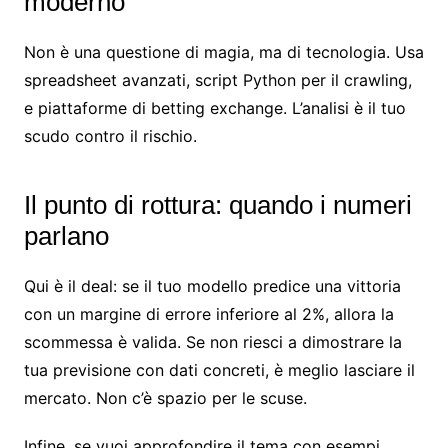
moderno
Non è una questione di magia, ma di tecnologia. Usa
spreadsheet avanzati, script Python per il crawling,
e piattaforme di betting exchange. L’analisi è il tuo
scudo contro il rischio.
Il punto di rottura: quando i numeri
parlano
Qui è il deal: se il tuo modello predice una vittoria
con un margine di errore inferiore al 2%, allora la
scommessa è valida. Se non riesci a dimostrare la
tua previsione con dati concreti, è meglio lasciare il
mercato. Non c’è spazio per le scuse.
Infine, se vuoi approfondire il tema con esempi