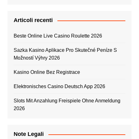
Articoli recenti
Beste Online Live Casino Roulette 2026
Sazka Kasino Aplikace Pro Skutečné Peníze S
Možností Výhry 2026
Kasino Online Bez Registrace
Elektronisches Casino Deutsch App 2026
Slots Mit Anzahlung Freispiele Ohne Anmeldung
2026
Note Legali