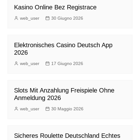
Kasino Online Bez Registrace
web_user
30 Giugno 2026
Elektronisches Casino Deutsch App
2026
web_user
17 Giugno 2026
Slots Mit Anzahlung Freispiele Ohne
Anmeldung 2026
web_user
30 Maggio 2026
Sicheres Roulette Deutschland Echtes