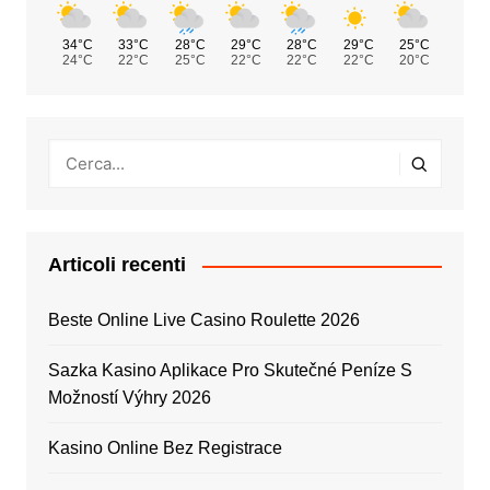
34°C
33°C
28°C
29°C
28°C
29°C
25°C
24°C
22°C
25°C
22°C
22°C
22°C
20°C
Articoli recenti
Beste Online Live Casino Roulette 2026
Sazka Kasino Aplikace Pro Skutečné Peníze S
Možností Výhry 2026
Kasino Online Bez Registrace