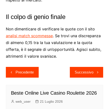
rispetto al mercato.
Il colpo di genio finale
Non dimenticare di verificare le quote con il sito
analisi match scommesse
. Se trovi una discrepanza
di almeno 0,15 tra la tua valutazione e la quota
offerta, è il segnale di un’opportunità. Agisci subito,
altrimenti il valore svanisce.
Navigazione
Precedente
Successivo
articoli
Beste Online Live Casino Roulette 2026
web_user
21 Luglio 2026