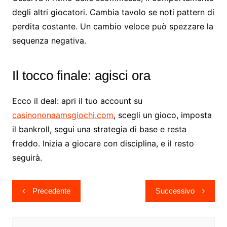
degli altri giocatori. Cambia tavolo se noti pattern di
perdita costante. Un cambio veloce può spezzare la
sequenza negativa.
Il tocco finale: agisci ora
Ecco il deal: apri il tuo account su
casinononaamsgiochi.com
, scegli un gioco, imposta
il bankroll, segui una strategia di base e resta
freddo. Inizia a giocare con disciplina, e il resto
seguirà.
Navigazione
Precedente
Successivo
articoli