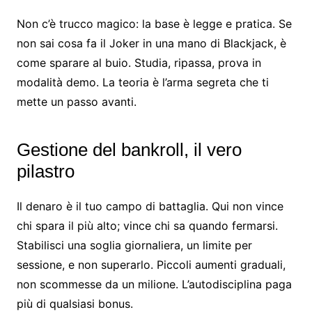
Non c’è trucco magico: la base è legge e pratica. Se
non sai cosa fa il Joker in una mano di Blackjack, è
come sparare al buio. Studia, ripassa, prova in
modalità demo. La teoria è l’arma segreta che ti
mette un passo avanti.
Gestione del bankroll, il vero
pilastro
Il denaro è il tuo campo di battaglia. Qui non vince
chi spara il più alto; vince chi sa quando fermarsi.
Stabilisci una soglia giornaliera, un limite per
sessione, e non superarlo. Piccoli aumenti graduali,
non scommesse da un milione. L’autodisciplina paga
più di qualsiasi bonus.