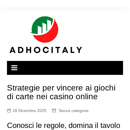
Salta
al
contenuto
Strategie per vincere ai giochi
di carte nei casino online
18 Dicembre 2025
Senza categoria
Conosci le regole, domina il tavolo