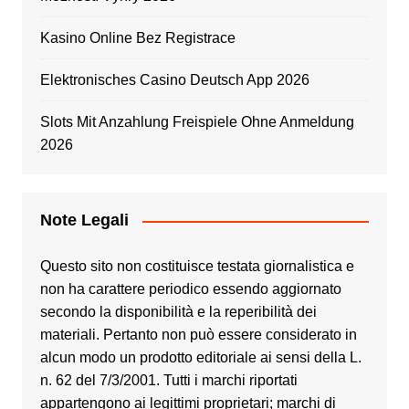
Kasino Online Bez Registrace
Elektronisches Casino Deutsch App 2026
Slots Mit Anzahlung Freispiele Ohne Anmeldung
2026
Note Legali
Questo sito non costituisce testata giornalistica e
non ha carattere periodico essendo aggiornato
secondo la disponibilità e la reperibilità dei
materiali. Pertanto non può essere considerato in
alcun modo un prodotto editoriale ai sensi della L.
n. 62 del 7/3/2001. Tutti i marchi riportati
appartengono ai legittimi proprietari; marchi di