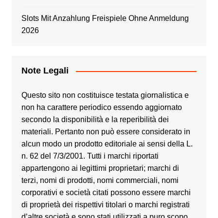
Slots Mit Anzahlung Freispiele Ohne Anmeldung
2026
Note Legali
Questo sito non costituisce testata giornalistica e
non ha carattere periodico essendo aggiornato
secondo la disponibilità e la reperibilità dei
materiali. Pertanto non può essere considerato in
alcun modo un prodotto editoriale ai sensi della L.
n. 62 del 7/3/2001. Tutti i marchi riportati
appartengono ai legittimi proprietari; marchi di
terzi, nomi di prodotti, nomi commerciali, nomi
corporativi e società citati possono essere marchi
di proprietà dei rispettivi titolari o marchi registrati
d’altre società e sono stati utilizzati a puro scopo