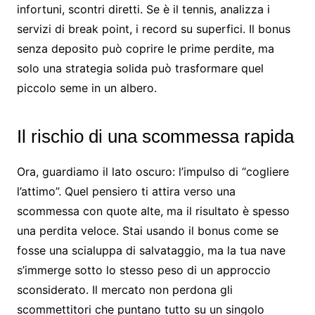
infortuni, scontri diretti. Se è il tennis, analizza i
servizi di break point, i record su superfici. Il bonus
senza deposito può coprire le prime perdite, ma
solo una strategia solida può trasformare quel
piccolo seme in un albero.
Il rischio di una scommessa rapida
Ora, guardiamo il lato oscuro: l’impulso di “cogliere
l’attimo”. Quel pensiero ti attira verso una
scommessa con quote alte, ma il risultato è spesso
una perdita veloce. Stai usando il bonus come se
fosse una scialuppa di salvataggio, ma la tua nave
s’immerge sotto lo stesso peso di un approccio
sconsiderato. Il mercato non perdona gli
scommettitori che puntano tutto su un singolo