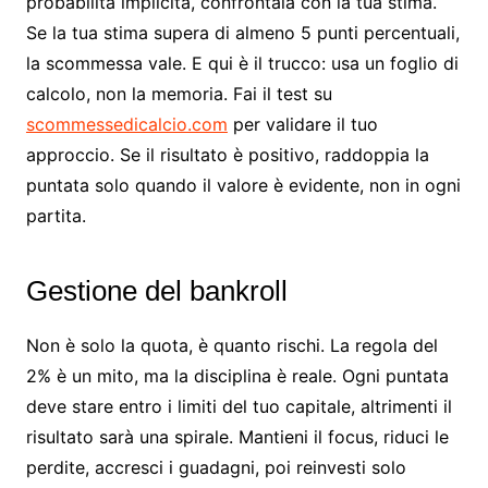
probabilità implicita, confrontala con la tua stima.
Se la tua stima supera di almeno 5 punti percentuali,
la scommessa vale. E qui è il trucco: usa un foglio di
calcolo, non la memoria. Fai il test su
scommessedicalcio.com
per validare il tuo
approccio. Se il risultato è positivo, raddoppia la
puntata solo quando il valore è evidente, non in ogni
partita.
Gestione del bankroll
Non è solo la quota, è quanto rischi. La regola del
2% è un mito, ma la disciplina è reale. Ogni puntata
deve stare entro i limiti del tuo capitale, altrimenti il
risultato sarà una spirale. Mantieni il focus, riduci le
perdite, accresci i guadagni, poi reinvesti solo