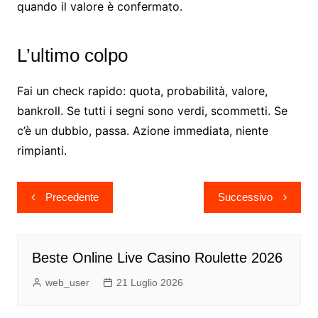
quando il valore è confermato.
L’ultimo colpo
Fai un check rapido: quota, probabilità, valore,
bankroll. Se tutti i segni sono verdi, scommetti. Se
c’è un dubbio, passa. Azione immediata, niente
rimpianti.
Navigazione
Precedente
Successivo
articoli
Beste Online Live Casino Roulette 2026
web_user
21 Luglio 2026