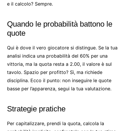
e il calcolo? Sempre.
Quando le probabilità battono le
quote
Qui è dove il vero giocatore si distingue. Se la tua
analisi indica una probabilità del 60% per una
vittoria, ma la quota resta a 2.00, il valore è sul
tavolo. Spazio per profitto? Sì, ma richiede
disciplina. Ecco il punto: non inseguire le quote
basse per l’apparenza, segui la tua valutazione.
Strategie pratiche
Per capitalizzare, prendi la quota, calcola la