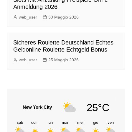
Anmeldung 2026
web_user
30 Maggio 2026
Sicheres Roulette Deutschland Echtes
Geldonline Roulette Echtgeld Bonus
web_user
25 Maggio 2026
25°C
New York City
sab
dom
lun
mar
mer
gio
ven