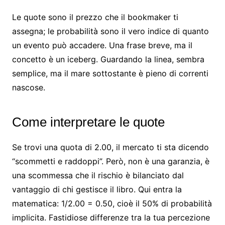
Le quote sono il prezzo che il bookmaker ti
assegna; le probabilità sono il vero indice di quanto
un evento può accadere. Una frase breve, ma il
concetto è un iceberg. Guardando la linea, sembra
semplice, ma il mare sottostante è pieno di correnti
nascose.
Come interpretare le quote
Se trovi una quota di 2.00, il mercato ti sta dicendo
“scommetti e raddoppi”. Però, non è una garanzia, è
una scommessa che il rischio è bilanciato dal
vantaggio di chi gestisce il libro. Qui entra la
matematica: 1/2.00 = 0.50, cioè il 50% di probabilità
implicita. Fastidiose differenze tra la tua percezione