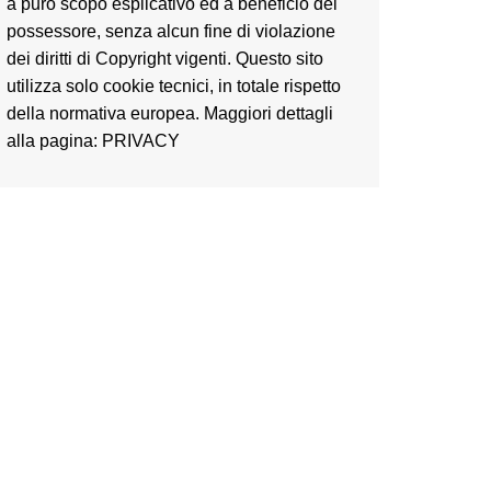
a puro scopo esplicativo ed a beneficio del
possessore, senza alcun fine di violazione
dei diritti di Copyright vigenti. Questo sito
utilizza solo cookie tecnici, in totale rispetto
della normativa europea. Maggiori dettagli
alla pagina: PRIVACY