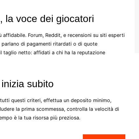
 la voce dei giocatori
 affidabile. Forum, Reddit, e recensioni su siti esperti
i parlano di pagamenti ritardati o di quote
 taglio netto: affidati a chi ha la reputazione
 inizia subito
utti questi criteri, effettua un deposito minimo,
cludere la prima scommessa, controlla la velocità di
tempo è la tua risorsa più preziosa.