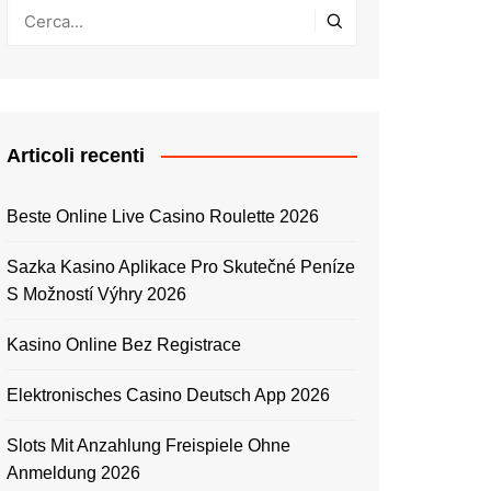
Articoli recenti
Beste Online Live Casino Roulette 2026
Sazka Kasino Aplikace Pro Skutečné Peníze
S Možností Výhry 2026
Kasino Online Bez Registrace
Elektronisches Casino Deutsch App 2026
Slots Mit Anzahlung Freispiele Ohne
Anmeldung 2026