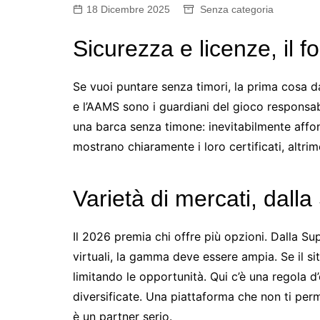
18 Dicembre 2025
Senza categoria
Sicurezza e licenze, il 
Se vuoi puntare senza timori, la prima cosa d
e l’AAMS sono i guardiani del gioco responsa
una barca senza timone: inevitabilmente affon
mostrano chiaramente i loro certificati, altrim
Varietà di mercati, dall
Il 2026 premia chi offre più opzioni. Dalla S
virtuali, la gamma deve essere ampia. Se il sit
limitando le opportunità. Qui c’è una regola d’
diversificate. Una piattaforma che non ti pe
è un partner serio.