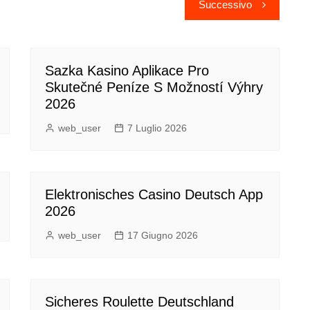
Successivo
Sazka Kasino Aplikace Pro
Skutečné Peníze S Možností Výhry
2026
web_user
7 Luglio 2026
Elektronisches Casino Deutsch App
2026
web_user
17 Giugno 2026
Sicheres Roulette Deutschland