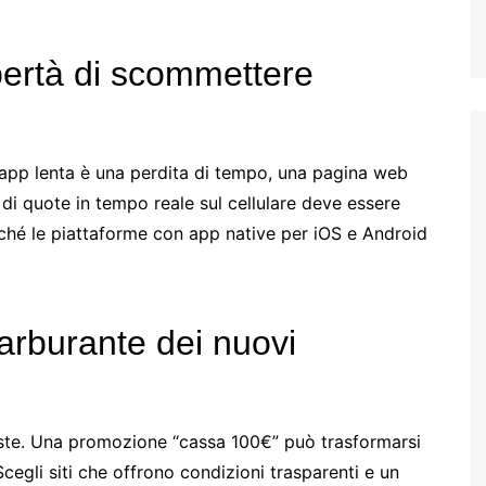
ibertà di scommettere
n’app lenta è una perdita di tempo, una pagina web
 di quote in tempo reale sul cellulare deve essere
ché le piattaforme con app native per iOS e Android
arburante dei nuovi
oste. Una promozione “cassa 100€” può trasformarsi
egli siti che offrono condizioni trasparenti e un