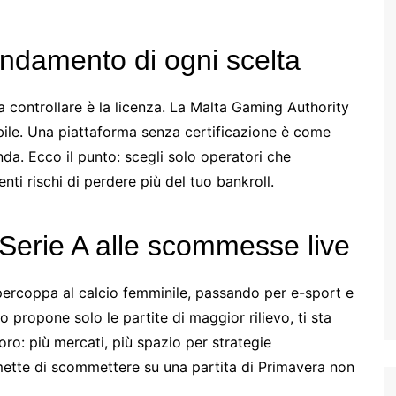
fondamento di ogni scelta
a controllare è la licenza. La Malta Gaming Authority
bile. Una piattaforma senza certificazione è come
da. Ecco il punto: scegli solo operatori che
enti rischi di perdere più del tuo bankroll.
a Serie A alle scommesse live
upercoppa al calcio femminile, passando per e-sport e
o propone solo le partite di maggior rilievo, ti sta
oro: più mercati, più spazio per strategie
rmette di scommettere su una partita di Primavera non