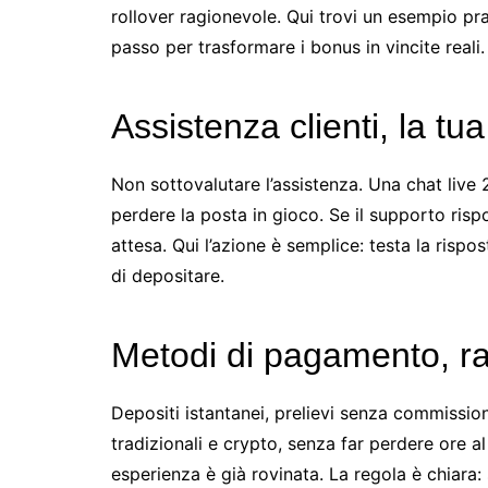
rollover ragionevole. Qui trovi un esempio pr
passo per trasformare i bonus in vincite reali.
Assistenza clienti, la tu
Non sottovalutare l’assistenza. Una chat live
perdere la posta in gioco. Se il supporto risp
attesa. Qui l’azione è semplice: testa la risp
di depositare.
Metodi di pagamento, rapi
Depositi istantanei, prelievi senza commissio
tradizionali e crypto, senza far perdere ore al 
esperienza è già rovinata. La regola è chiara: