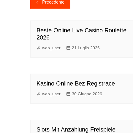
Navigazione
Precedente
articoli
Beste Online Live Casino Roulette
2026
web_user
21 Luglio 2026
Kasino Online Bez Registrace
web_user
30 Giugno 2026
Slots Mit Anzahlung Freispiele