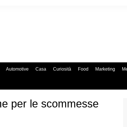
Automotive
Casa
Curiosità
Food
Marketing
Me
orme per le scommesse