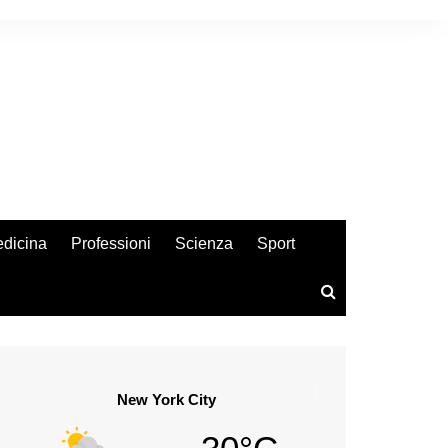
dicina
Professioni
Scienza
Sport
New York City