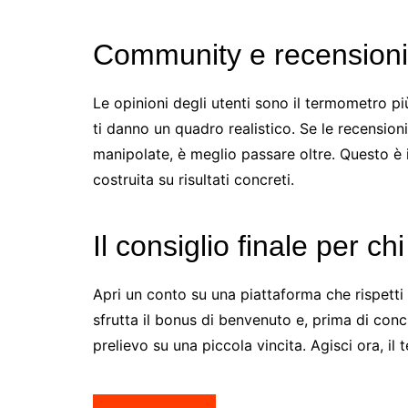
Community e recensioni,
Le opinioni degli utenti sono il termometro più
ti danno un quadro realistico. Se le recension
manipolate, è meglio passare oltre. Questo è il
costruita su risultati concreti.
Il consiglio finale per chi
Apri un conto su una piattaforma che rispetti t
sfrutta il bonus di benvenuto e, prima di con
prelievo su una piccola vincita. Agisci ora, il 