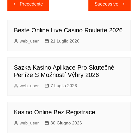
Navigazione
Precedente
Successivo
articoli
Beste Online Live Casino Roulette 2026
web_user
21 Luglio 2026
Sazka Kasino Aplikace Pro Skutečné
Peníze S Možností Výhry 2026
web_user
7 Luglio 2026
Kasino Online Bez Registrace
web_user
30 Giugno 2026