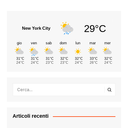
29°C
New York City
gio
ven
sab
dom
lun
mar
mer
31°C
31°C
31°C
32°C
32°C
33°C
32°C
24°C
24°C
23°C
23°C
24°C
26°C
24°C
Articoli recenti