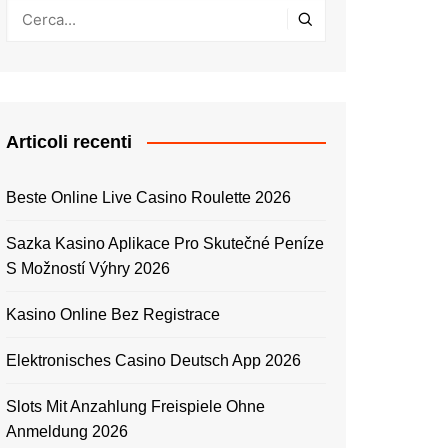
Articoli recenti
Beste Online Live Casino Roulette 2026
Sazka Kasino Aplikace Pro Skutečné Peníze
S Možností Výhry 2026
Kasino Online Bez Registrace
Elektronisches Casino Deutsch App 2026
Slots Mit Anzahlung Freispiele Ohne
Anmeldung 2026