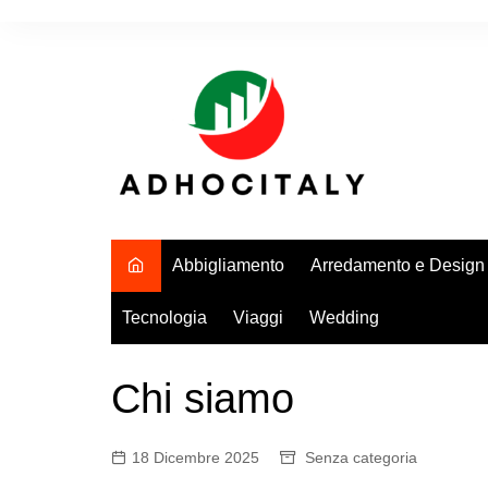
Salta
al
contenuto
Abbigliamento
Arredamento e Design
Tecnologia
Viaggi
Wedding
Chi siamo
18 Dicembre 2025
Senza categoria