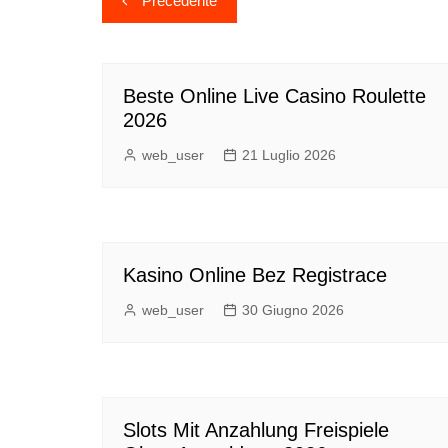
Precedente
articoli
Beste Online Live Casino Roulette
2026
web_user
21 Luglio 2026
Kasino Online Bez Registrace
web_user
30 Giugno 2026
Slots Mit Anzahlung Freispiele