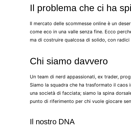
Il problema che ci ha sp
Il mercato delle scommesse online è un deser
come eco in una valle senza fine. Ecco perché
ma di costruire qualcosa di solido, con radici
Chi siamo davvero
Un team di nerd appassionati, ex trader, prog
Siamo la squadra che ha trasformato il caos in
una società di facciata; siamo la spina dorsal
punto di riferimento per chi vuole giocare senz
Il nostro DNA