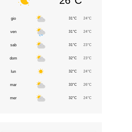
26°C
gio
31°C
24°C
ven
31°C
24°C
sab
31°C
23°C
dom
32°C
23°C
lun
32°C
24°C
mar
33°C
26°C
mer
32°C
24°C