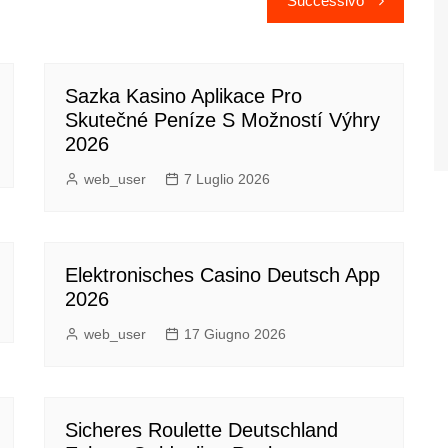
Successivo
Sazka Kasino Aplikace Pro
Skutečné Peníze S Možností Výhry
2026
web_user
7 Luglio 2026
Elektronisches Casino Deutsch App
2026
web_user
17 Giugno 2026
Sicheres Roulette Deutschland