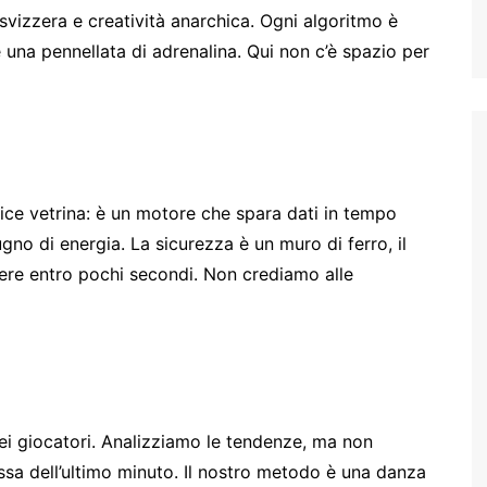
svizzera e creatività anarchica. Ogni algoritmo è
 una pennellata di adrenalina. Qui non c’è spazio per
ice vetrina: è un motore che spara dati in tempo
no di energia. La sicurezza è un muro di ferro, il
re entro pochi secondi. Non crediamo alle
ei giocatori. Analizziamo le tendenze, ma non
a dell’ultimo minuto. Il nostro metodo è una danza