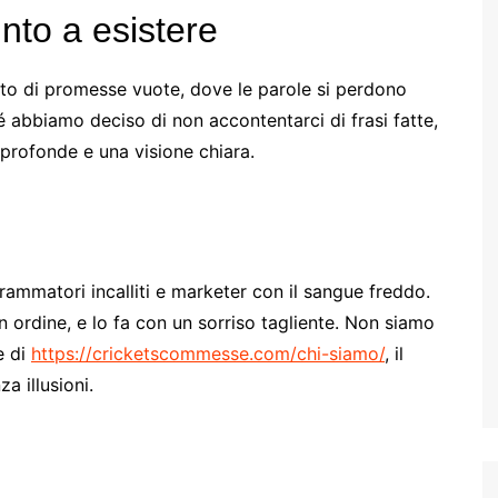
into a esistere
to di promesse vuote, dove le parole si perdono
 abbiamo deciso di non accontentarci di frasi fatte,
 profonde e una visione chiara.
rammatori incalliti e marketer con il sangue freddo.
 ordine, e lo fa con un sorriso tagliente. Non siamo
e di
https://cricketscommesse.com/chi-siamo/
, il
a illusioni.