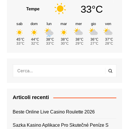
33°C
Tempe
sab
dom
lun
mar
mer
gio
ven
45°C
44°C
38°C
38°C
38°C
36°C
37°C
33°C
32°C
33°C
30°C
29°C
27°C
28°C
Articoli recenti
Beste Online Live Casino Roulette 2026
Sazka Kasino Aplikace Pro Skutečné Peníze S