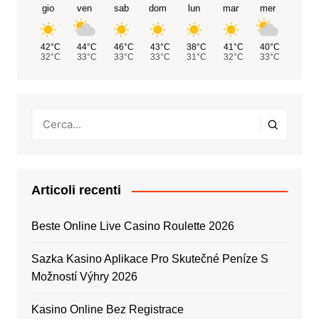
gio
ven
sab
dom
lun
mar
mer
42°C
44°C
46°C
43°C
38°C
41°C
40°C
32°C
33°C
33°C
33°C
31°C
32°C
33°C
Articoli recenti
Beste Online Live Casino Roulette 2026
Sazka Kasino Aplikace Pro Skutečné Peníze S
Možností Výhry 2026
Kasino Online Bez Registrace