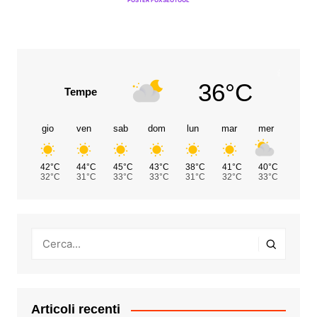
POSTER FOXSEOTOOL
36°C
Tempe
gio
ven
sab
dom
lun
mar
mer
42°C
44°C
45°C
43°C
38°C
41°C
40°C
32°C
31°C
33°C
33°C
31°C
32°C
33°C
Articoli recenti