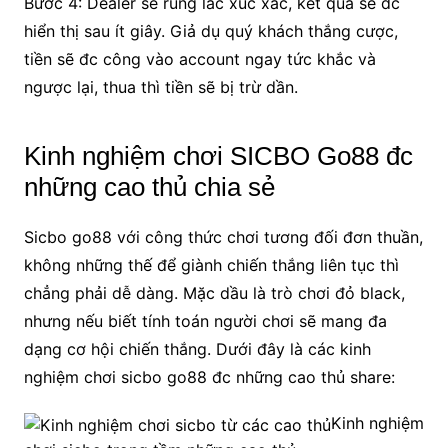
Bước 4: Dealer sẽ rung lắc xúc xắc, kết quả sẽ đc
hiển thị sau ít giây. Giả dụ quý khách thắng cược,
tiền sẽ đc công vào account ngay tức khắc và
ngược lại, thua thì tiền sẽ bị trừ dần.
Kinh nghiệm chơi SICBO Go88 đc
những cao thủ chia sẻ
Sicbo go88 với công thức chơi tương đối đơn thuần,
không những thế để giành chiến thắng liên tục thì
chẳng phải dễ dàng. Mặc dầu là trò chơi đỏ black,
nhưng nếu biết tính toán người chơi sẽ mang đa
dạng cơ hội chiến thắng. Dưới đây là các kinh
nghiệm chơi sicbo go88 đc những cao thủ share:
Kinh nghiệm