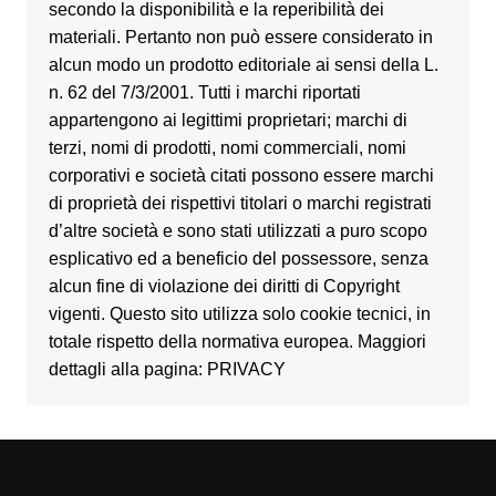
secondo la disponibilità e la reperibilità dei
materiali. Pertanto non può essere considerato in
alcun modo un prodotto editoriale ai sensi della L.
n. 62 del 7/3/2001. Tutti i marchi riportati
appartengono ai legittimi proprietari; marchi di
terzi, nomi di prodotti, nomi commerciali, nomi
corporativi e società citati possono essere marchi
di proprietà dei rispettivi titolari o marchi registrati
d’altre società e sono stati utilizzati a puro scopo
esplicativo ed a beneficio del possessore, senza
alcun fine di violazione dei diritti di Copyright
vigenti. Questo sito utilizza solo cookie tecnici, in
totale rispetto della normativa europea. Maggiori
dettagli alla pagina: PRIVACY