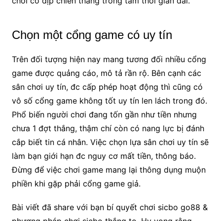
chơi có dịp chiến thắng trong tầm thời gian dài.
Chọn một cổng game có uy tín
Trên đối tượng hiện nay mang tương đối nhiều cổng
game được quảng cáo, mô tả rần rộ. Bên cạnh các
sân chơi uy tín, đc cấp phép hoạt động thì cũng có
vô số cổng game không tốt uy tín len lách trong đó.
Phổ biến người chơi đang tốn gần như tiền nhưng
chưa 1 đợt thắng, thậm chí còn có nang lực bị đánh
cắp biết tin cá nhân. Việc chọn lựa sân chơi uy tín sẽ
làm bạn giới hạn đc nguy cơ mất tiền, thông báo.
Đừng để việc chơi game mang lại thông dụng muộn
phiền khi gặp phải cổng game giả.
Bài viết đã share với bạn bí quyết chơi sicbo go88 &