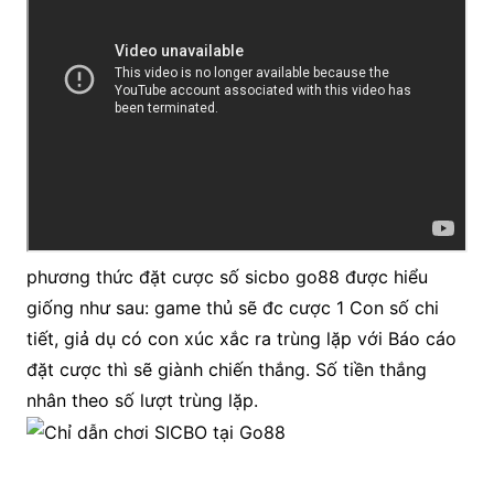
phương thức đặt cược số sicbo go88 được hiểu
giống như sau: game thủ sẽ đc cược 1 Con số chi
tiết, giả dụ có con xúc xắc ra trùng lặp với Báo cáo
đặt cược thì sẽ giành chiến thắng. Số tiền thắng
nhân theo số lượt trùng lặp.