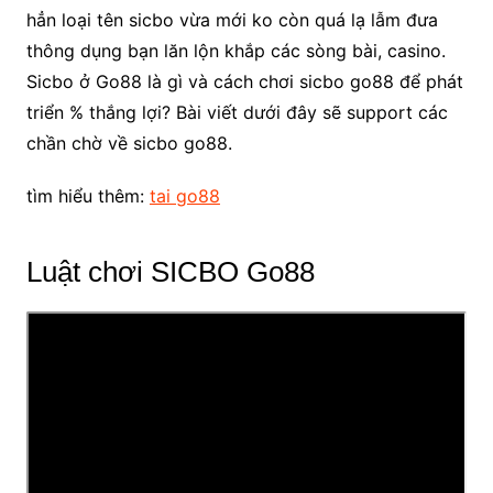
hẳn loại tên sicbo vừa mới ko còn quá lạ lẫm đưa
thông dụng bạn lăn lộn khắp các sòng bài, casino.
Sicbo ở Go88 là gì và cách chơi sicbo go88 để phát
triển % thắng lợi? Bài viết dưới đây sẽ support các
chần chờ về sicbo go88.
tìm hiểu thêm:
tai go88
Luật chơi SICBO Go88