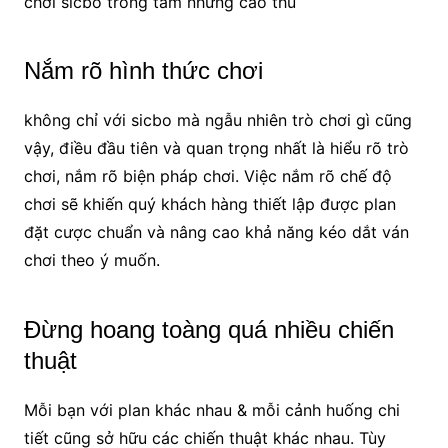
chơi sicbo trong tầm những cao thủ
Nắm rõ hình thức chơi
không chỉ với sicbo mà ngẫu nhiên trò chơi gì cũng
vậy, điều đầu tiên và quan trọng nhất là hiểu rõ trò
chơi, nắm rõ biện pháp chơi. Việc nắm rõ chế độ
chơi sẽ khiến quý khách hàng thiết lập được plan
đặt cược chuẩn và nâng cao khả năng kéo dắt ván
chơi theo ý muốn.
Đừng hoang toàng quá nhiều chiến
thuật
Mỗi bạn với plan khác nhau & mỗi cảnh huống chi
tiết cũng sở hữu các chiến thuật khác nhau. Tùy